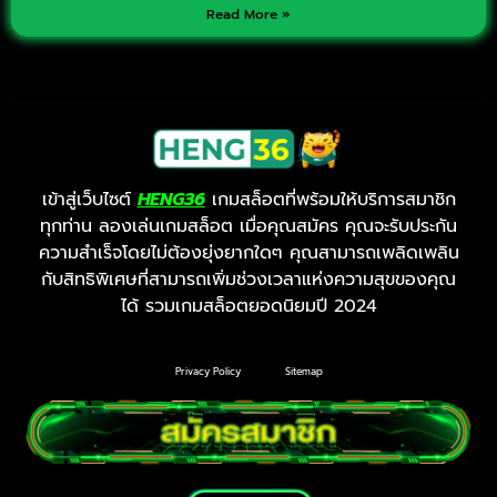
Read More »
เข้าสู่เว็บไซต์
HENG36
เกมสล็อตที่พร้อมให้บริการสมาชิก
ทุกท่าน ลองเล่นเกมสล็อต เมื่อคุณสมัคร คุณจะรับประกัน
ความสำเร็จโดยไม่ต้องยุ่งยากใดๆ คุณสามารถเพลิดเพลิน
กับสิทธิพิเศษที่สามารถเพิ่มช่วงเวลาแห่งความสุขของคุณ
ได้ รวมเกมสล็อตยอดนิยมปี 2024
Privacy Policy
Sitemap