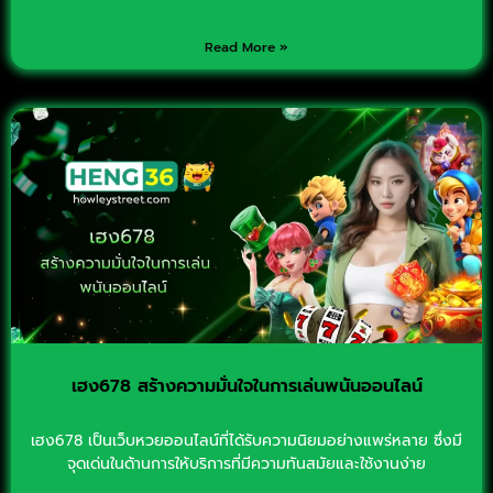
Read More »
เฮง678 สร้างความมั่นใจในการเล่นพนันออนไลน์
เฮง678 เป็นเว็บหวยออนไลน์ที่ได้รับความนิยมอย่างแพร่หลาย ซึ่งมี
จุดเด่นในด้านการให้บริการที่มีความทันสมัยและใช้งานง่าย