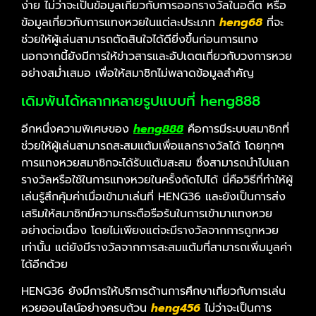
ง่าย ไม่ว่าจะเป็นข้อมูลเกี่ยวกับการออกรางวัลในอดีต หรือ
ข้อมูลเกี่ยวกับการแทงหวยในแต่ละประเภท
heng68
ที่จะ
ช่วยให้ผู้เล่นสามารถตัดสินใจได้ดียิ่งขึ้นก่อนการแทง
นอกจากนี้ยังมีการให้ข่าวสารและอัปเดตเกี่ยวกับวงการหวย
อย่างสม่ำเสมอ เพื่อให้สมาชิกไม่พลาดข้อมูลสำคัญ
เดิมพันได้หลากหลายรูปแบบที่ heng888
อีกหนึ่งความพิเศษของ
heng888
คือการมีระบบสมาชิกที่
ช่วยให้ผู้เล่นสามารถสะสมแต้มเพื่อแลกรางวัลได้ โดยทุกๆ
การแทงหวยสมาชิกจะได้รับแต้มสะสม ซึ่งสามารถนำไปแลก
รางวัลหรือใช้ในการแทงหวยในครั้งถัดไปได้ นี่คือวิธีที่ทำให้ผู้
เล่นรู้สึกคุ้มค่าเมื่อเข้ามาเล่นที่ HENG36 และยังเป็นการส่ง
เสริมให้สมาชิกมีความกระตือรือร้นในการเข้ามาแทงหวย
อย่างต่อเนื่อง โดยไม่เพียงแต่จะมีรางวัลจากการถูกหวย
เท่านั้น แต่ยังมีรางวัลจากการสะสมแต้มที่สามารถเพิ่มมูลค่า
ได้อีกด้วย
HENG36 ยังมีการให้บริการด้านการศึกษาเกี่ยวกับการเล่น
หวยออนไลน์อย่างครบถ้วน
heng456
ไม่ว่าจะเป็นการ