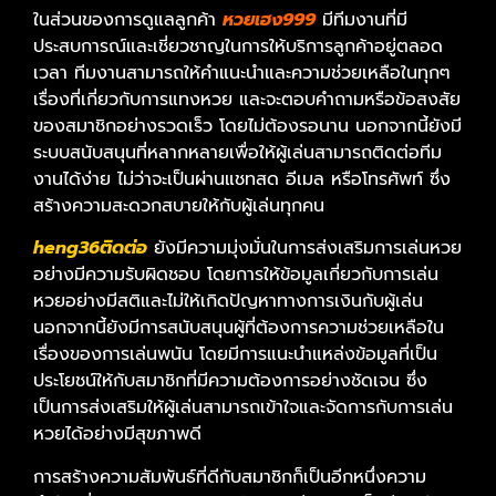
ในส่วนของการดูแลลูกค้า
หวยเฮง999
มีทีมงานที่มี
ประสบการณ์และเชี่ยวชาญในการให้บริการลูกค้าอยู่ตลอด
เวลา ทีมงานสามารถให้คำแนะนำและความช่วยเหลือในทุกๆ
เรื่องที่เกี่ยวกับการแทงหวย และจะตอบคำถามหรือข้อสงสัย
ของสมาชิกอย่างรวดเร็ว โดยไม่ต้องรอนาน นอกจากนี้ยังมี
ระบบสนับสนุนที่หลากหลายเพื่อให้ผู้เล่นสามารถติดต่อทีม
งานได้ง่าย ไม่ว่าจะเป็นผ่านแชทสด อีเมล หรือโทรศัพท์ ซึ่ง
สร้างความสะดวกสบายให้กับผู้เล่นทุกคน
heng36ติดต่อ
ยังมีความมุ่งมั่นในการส่งเสริมการเล่นหวย
อย่างมีความรับผิดชอบ โดยการให้ข้อมูลเกี่ยวกับการเล่น
หวยอย่างมีสติและไม่ให้เกิดปัญหาทางการเงินกับผู้เล่น
นอกจากนี้ยังมีการสนับสนุนผู้ที่ต้องการความช่วยเหลือใน
เรื่องของการเล่นพนัน โดยมีการแนะนำแหล่งข้อมูลที่เป็น
ประโยชน์ให้กับสมาชิกที่มีความต้องการอย่างชัดเจน ซึ่ง
เป็นการส่งเสริมให้ผู้เล่นสามารถเข้าใจและจัดการกับการเล่น
หวยได้อย่างมีสุขภาพดี
การสร้างความสัมพันธ์ที่ดีกับสมาชิกก็เป็นอีกหนึ่งความ