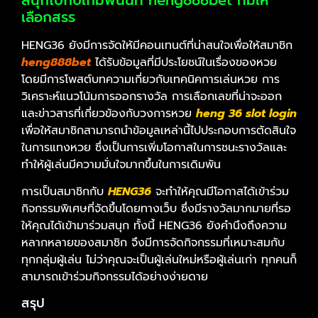
สนุกไปกับเกมพนันที่ heng888bet ที่มีให้
เลือกสรร
HENG36 ยังมีการจัดให้มีคอนเทนต์ที่น่าสนใจเพื่อให้สมาชิก
heng888bet
ได้รับข้อมูลที่มีประโยชน์ในเรื่องของหวย
โดยมีการโพสต์บทความเกี่ยวกับเทคนิคการเล่นหวย การ
วิเคราะห์แนวโน้มการออกรางวัล การเลือกเลขที่น่าจะออก
และข่าวสารที่เกี่ยวข้องกับวงการหวย
heng 36 slot login
เพื่อให้สมาชิกสามารถนำข้อมูลเหล่านี้ไปประกอบการตัดสินใจ
ในการแทงหวย ซึ่งเป็นการเพิ่มโอกาสในการชนะรางวัลและ
ทำให้ผู้เล่นมีความมั่นใจมากขึ้นในการเดิมพัน
การเป็นสมาชิกกับ
HENG36
จะทำให้คุณมีโอกาสได้เข้าร่วม
กิจกรรมพิเศษที่จัดขึ้นโดยทางเว็บ ซึ่งมีรางวัลมากมายที่รอ
ให้คุณได้เข้ามาร่วมสนุก ทั้งนี้ HENG36 ยังคำนึงถึงความ
หลากหลายของสมาชิก จึงมีการจัดกิจกรรมที่เหมาะสมกับ
ทุกกลุ่มผู้เล่น ไม่ว่าคุณจะเป็นผู้เล่นใหม่หรือผู้เล่นเก่า ทุกคนก็
สามารถเข้าร่วมกิจกรรมได้อย่างง่ายดาย
สรุป