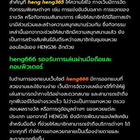
สำคัญที่
heng heng365
ให้ความใส่ใจ ทางเว็บมีการจัด
กิจกรรมพิเศษต่างๆ เช่น การแข่งขันจับฉลาก การแจกของ
รางวัล หรือกิจกรรมสันทนาการ เพื่อให้สมาชิกได้มีโอกาสเข้า
มามีส่วนร่วมและสร้างความสนุกสนานร่วมกัน ซึ่งกิจกรรม
เหล่านี้นอกจากจะช่วยให้สมาชิกมีความสนุกสนานแล้ว ยัง
เป็นการสร้างสัมพันธ์อันดีระหว่างสมาชิกในชุมชนหวย
ออนไลน์ของ HENG36 อีกด้วย
heng666 รองรับการเล่นผ่านมือถือและ
คอมพิวเตอร์
ในด้านการออกแบบเว็บไซต์
heng666
มีการออกแบบที่
สวยงามและใช้งานง่าย เว็บมีการจัดวางเลย์เอาต์ที่ทำให้ผู้
เล่นสามารถนำทางได้อย่างสะดวกสบาย และสามารถเข้าถึง
ทุกฟีเจอร์ได้อย่างรวดเร็ว ไม่ว่าจะเป็นการแทงหวย ตรวจ
สอบผลรางวัล หรือการดูข้อมูลต่างๆ ของหวยแต่ละ
ประเภท นอกจากนี้ HENG36 ยังมีการพัฒนาแอปพลิเคชัน
สำหรับมือถือ ที่ช่วยให้สมาชิกสามารถเข้าถึงบริการต่างๆ ได้
จากทุกที่ ทำให้การแทงหวยกลายเป็นเรื่องง่ายดายและ
สะดวกมากยิ่งขึ้น