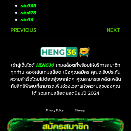
เฮง365
เฮง678
เฮง36
PREVIOUS
NEXT
เข้าสู่เว็บไซต์
HENG36
เกมสล็อตที่พร้อมให้บริการสมาชิก
ทุกท่าน ลองเล่นเกมสล็อต เมื่อคุณสมัคร คุณจะรับประกัน
ความสำเร็จโดยไม่ต้องยุ่งยากใดๆ คุณสามารถเพลิดเพลิน
กับสิทธิพิเศษที่สามารถเพิ่มช่วงเวลาแห่งความสุขของคุณ
ได้ รวมเกมสล็อตยอดนิยมปี 2024
Privacy Policy
Sitemap