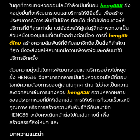
ในยุคที่การแทงหวยออนไลน์กำลังเป็นที่นิยม
heng888
ยัง
คงมุ่งมั่นที่จะพัฒนาระบบและบริการให้ดียิ่งขึ้น เพื่อสร้าง
ประสบการณ์การเล่นที่ไม่มีใครเทียบได้ ซึ่งไม่เพียงแต่จะให้
บริการที่ดีที่สุดเท่านั้น แต่ยังช่วยให้ผู้เล่นรู้สึกว่าพวกเขาเป็น
ส่วนหนึ่งของชุมชนที่เติบโตอย่างต่อเนื่อง การที่
heng36
ดีไหม
สร้างความสัมพันธ์ที่ดีกับสมาชิกถือเป็นสิ่งที่สำคัญ
ที่สุด ซึ่งจะส่งผลให้สมาชิกมีความพึงพอใจและกลับมาใช้
บริการอีกครั้ง
ด้วยความมุ่งมั่นในการพัฒนาระบบและบริการอย่างไม่หยุด
ยั้ง HENG36 จึงสามารถกลายเป็นเว็บหวยออนไลน์ที่ตอบ
โจทย์ความต้องการของผู้เล่นในทุกๆ ด้าน ไม่ว่าจะเป็นความ
สะดวกสบายในการแทงหวย
hengหวย
ความหลากหลาย
ของประเภทหวยที่มีให้เลือกเล่น การให้บริการที่รวดเร็วและมี
คุณภาพ หรือการสร้างความสัมพันธ์ที่ดีกับสมาชิก
HENG36 จะยังคงเดินหน้าต่อไปในเส้นทางนี้ เพื่อ
สร้างสรรค์สิ่งใหม่ๆ และ
บทความแนะนำ